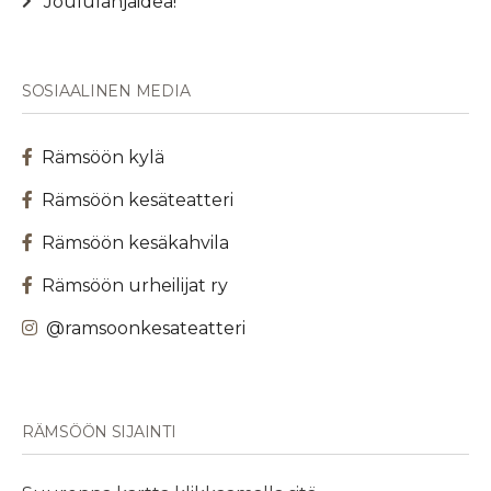
Joululahjaidea!
SOSIAALINEN MEDIA
Rämsöön kylä
Rämsöön kesäteatteri
Rämsöön kesäkahvila
Rämsöön urheilijat ry
@ramsoonkesateatteri
RÄMSÖÖN SIJAINTI