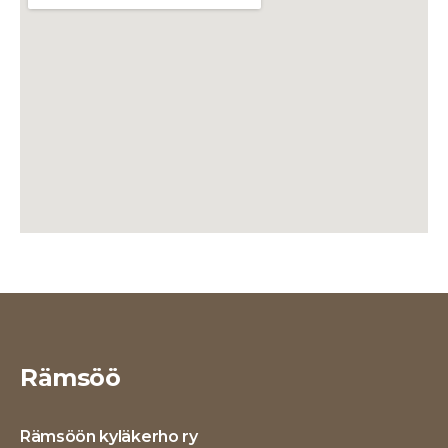
Rämsöö
Rämsöön kyläkerho ry