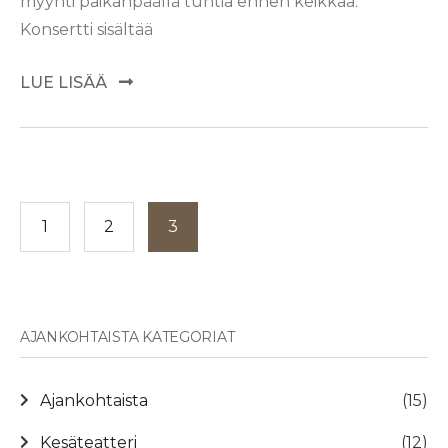
myynti paikanpäällä tuntia ennen keikkaa.
Konsertti sisältää
LUE LISÄÄ
1
2
3
AJANKOHTAISTA KATEGORIAT
Ajankohtaista
(15)
Kesäteatteri
(12)