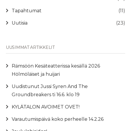
Tapahtumat
(11)
Uutisia
(23)
UUSIMMAT ARTIKKELIT
Rämsöön Kesäteatterissa kesällä 2026
Hölmöläiset ja huijari
Uudistunut Jussi Syren And The
Groundbreakers ti 16.6. klo 19
KYLÄTALON AVOIMET OVET!
Varautumispäivä koko perheelle 14.2.26