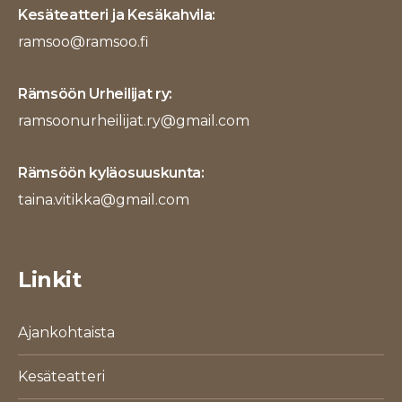
Kesäteatteri ja Kesäkahvila:
ramsoo@ramsoo.fi
Rämsöön Urheilijat ry:
ramsoonurheilijat.ry@gmail.com
Rämsöön kyläosuuskunta:
taina.vitikka@gmail.com
Linkit
Ajankohtaista
Kesäteatteri