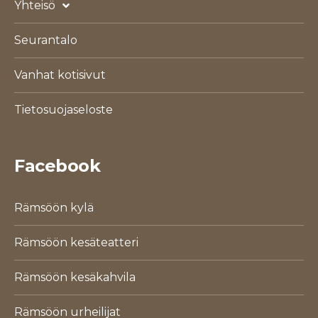
Yhteisö
Seurantalo
Vanhat kotisivut
Tietosuojaseloste
Facebook
Rämsöön kylä
Rämsöön kesäteatteri
Rämsöön kesäkahvila
Rämsöön urheilijat