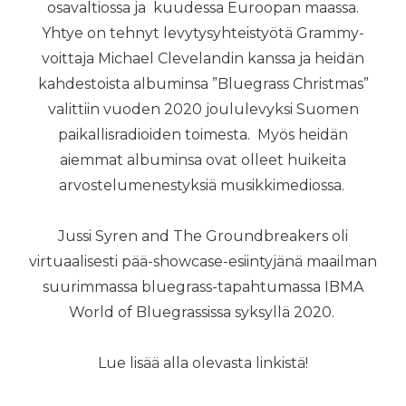
osavaltiossa ja kuudessa Euroopan maassa.
Yhtye on tehnyt levytysyhteistyötä Grammy-
voittaja Michael Clevelandin kanssa ja heidän
kahdestoista albuminsa ”Bluegrass Christmas”
valittiin vuoden 2020 joululevyksi Suomen
paikallisradioiden toimesta. Myös heidän
aiemmat albuminsa ovat olleet huikeita
arvostelumenestyksiä musikkimediossa.
Jussi Syren and The Groundbreakers oli
virtuaalisesti pää-showcase-esiintyjänä maailman
suurimmassa bluegrass-tapahtumassa IBMA
World of Bluegrassissa syksyllä 2020.
Lue lisää alla olevasta linkistä!