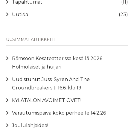
Tapahtumat
(11)
Uutisia
(23)
UUSIMMAT ARTIKKELIT
Rämsöön Kesäteatterissa kesällä 2026
Hölmöläiset ja huijari
Uudistunut Jussi Syren And The
Groundbreakers ti 16.6. klo 19
KYLÄTALON AVOIMET OVET!
Varautumispäivä koko perheelle 14.2.26
Joululahjaidea!