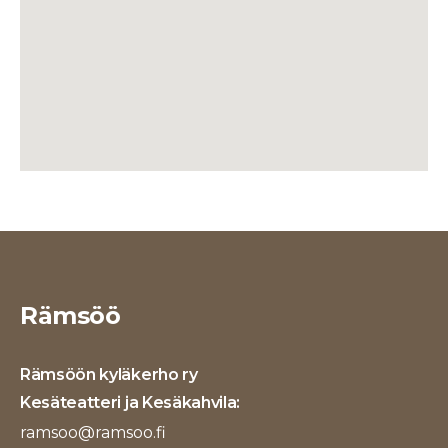
Rämsöö
Rämsöön kyläkerho ry
Kesäteatteri ja Kesäkahvila:
ramsoo@ramsoo.fi