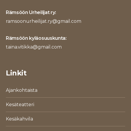
Rämsöön Urheilijat ry:
ramsoonurheilijat.ry@gmail.com
Rämsöön kyläosuuskunta:
taina.vitikka@gmail.com
Linkit
Ajankohtaista
Kesäteatteri
Kesäkahvila