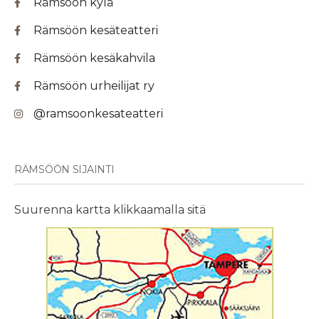
Rämsöön kylä
Rämsöön kesäteatteri
Rämsöön kesäkahvila
Rämsöön urheilijat ry
@ramsoonkesateatteri
RÄMSÖÖN SIJAINTI
Suurenna kartta klikkaamalla sitä