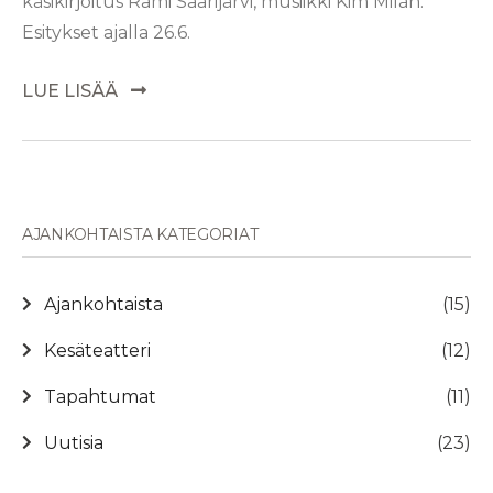
käsikirjoitus Rami Saarijärvi, musiikki Kim Milán.
Esitykset ajalla 26.6.
LUE LISÄÄ
AJANKOHTAISTA KATEGORIAT
Ajankohtaista
(15)
Kesäteatteri
(12)
Tapahtumat
(11)
Uutisia
(23)