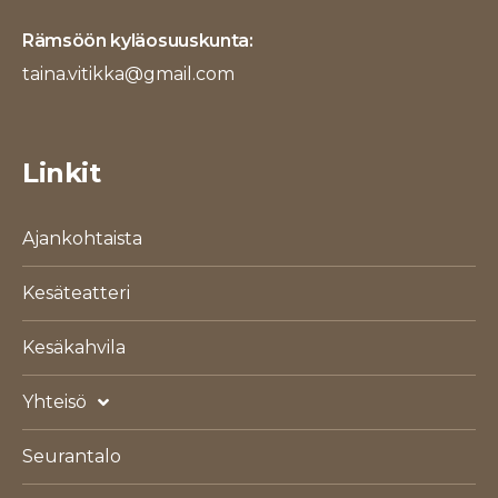
Rämsöön kyläosuuskunta:
taina.vitikka@gmail.com
Linkit
Ajankohtaista
Kesäteatteri
Kesäkahvila
Yhteisö
Seurantalo