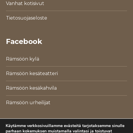
Vanhat kotisivut
Tietosuojaseloste
Facebook
Rämsöön kylä
Rämsöön kesäteatteri
Rämsöön kesäkahvila
Rämsöön urheilijat
Käytämme verkkosivuillamme evästeitä tarjotaksemme sinulle
parhaan kokemuksen muistamalla valintasi ja toistuvat