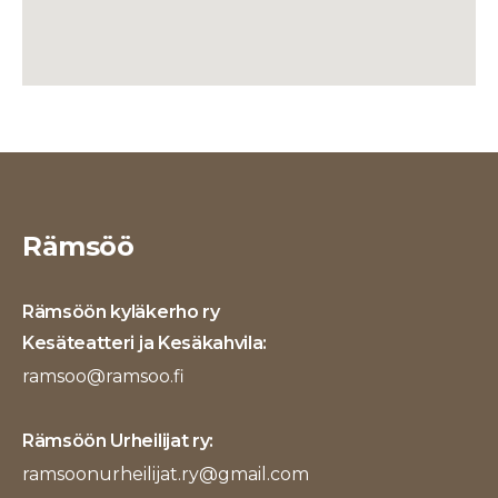
Rämsöö
Rämsöön kyläkerho ry
Kesäteatteri ja Kesäkahvila:
ramsoo@ramsoo.fi
Rämsöön Urheilijat ry:
ramsoonurheilijat.ry@gmail.com